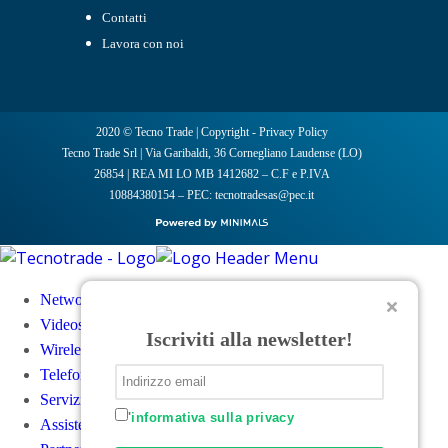
Contatti
Lavora con noi
2020 © Tecno Trade |
Copyright
-
Privacy Policy
Tecno Trade Srl | Via Garibaldi, 36 Cornegliano Laudense (LO)
26854 | REA MI LO MB 1412682 – C.F e P.IVA
10884380154 – PEC: tecnotradesas@pec.it
Networking e Sicurezza
Videosorveglianza e Controllo accessi
Iscriviti alla newsletter!
Wireless
Telefonia e Convergenza
Servizi a valore aggiunto
'
informativa sulla privacy
Assistenza Tecnica