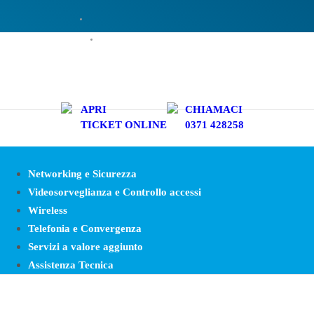
facebook
linkedin
APRI
CHIAMACI
TICKET ONLINE
0371 428258
Networking e Sicurezza
Videosorveglianza e Controllo accessi
Wireless
Telefonia e Convergenza
Servizi a valore aggiunto
Assistenza Tecnica