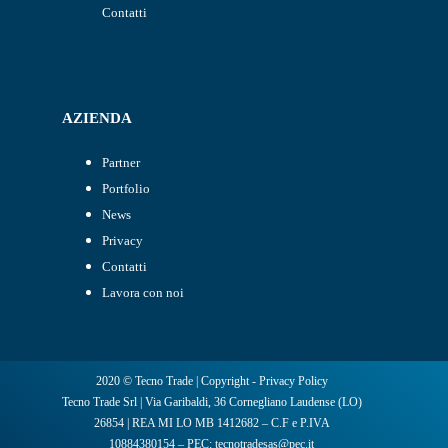
Contatti
AZIENDA
Partner
Portfolio
News
Privacy
Contatti
Lavora con noi
2020 © Tecno Trade |
Copyright
-
Privacy Policy
Tecno Trade Srl | Via Garibaldi, 36 Cornegliano Laudense (LO)
26854 | REA MI LO MB 1412682 – C.F e P.IVA
10884380154 – PEC: tecnotradesas@pec.it