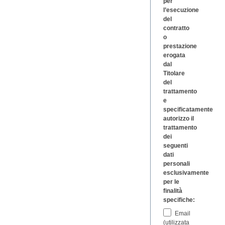
per
l’esecuzione
del
contratto
o
prestazione
erogata
dal
Titolare
del
trattamento
e
specificatamente
autorizzo il
trattamento
dei
seguenti
dati
personali
esclusivamente
per le
finalità
specifiche:
Email
(utilizzata